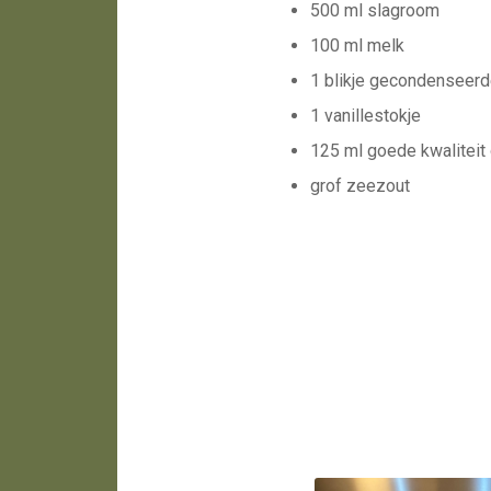
500 ml slagroom
100 ml melk
1 blikje gecondenseer
1 vanillestokje
125 ml goede kwaliteit o
grof zeezout