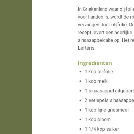
In Griekenland waar olijfolie 
voor handen is, wordt de 
vervangen door olijfolie. 
recept levert een heerlijke
sinaasappelcake op. Het re
Leftéris.
Ingrediënten
1 kop olijfolie
1 kop melk
1 sinaasappel uitgeper
2 eetlepels sinaasappe
1 kop fijne griesmeel
1 kop bloem
1 1/4 kop suiker