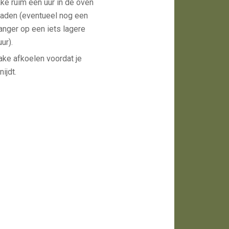
ke ruim een uur in de oven
raden (eventueel nog een
langer op een iets lagere
ur).
ake afkoelen voordat je
ijdt.