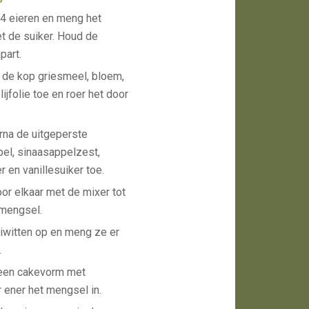
 4 eieren en meng het
t de suiker. Houd de
part.
 de kop griesmeel, bloem,
ijfolie toe en roer het door
rna de uitgeperste
el, sinaasappelzest,
 en vanillesuiker toe.
oor elkaar met de mixer tot
 mengsel.
iwitten op en meng ze er
.
een cakevorm met
 ener het mengsel in.