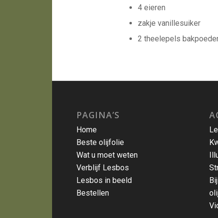
4 eieren
zakje vanillesuiker
2 theelepels bakpoede
PAGINA’S
A
Home
Le
Beste olijfolie
Kw
Wat u moet weten
Il
Verblijf Lesbos
St
Lesbos in beeld
Bi
Bestellen
oli
Vi