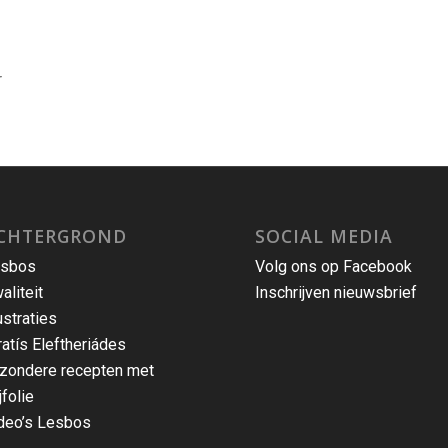
r
CHTERGROND
SOCIAL MEDIA
sbos
Volg ons op Facebook
aliteit
Inschrijven nieuwsbrief
lustraties
ratís Eleftheriádes
jzondere recepten met
jfolie
deo’s Lesbos