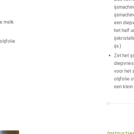
ijsmachin
ijsmachin
de melk
een diepv
het half 
ijskristal
lijfolie
ijs.)
Zet het ij
diepvries
voor het 
olijfolie 
een klein
Instructie