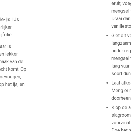
eruit, vo
mengsel t
Draai dan
ie-ijs. IJs
vanillesto
rlijker
jfolie.
Giet dit
langzaam 
aar is
onder reg
en lekker
mengsel t
smaak van de
laag vuur
recht komt. Op
soort dun
 toevoegen,
Laat afko
p het ijs, en
Meng er n
doorheen
Klop de a
slagroom 
voorzicht
Doe het m