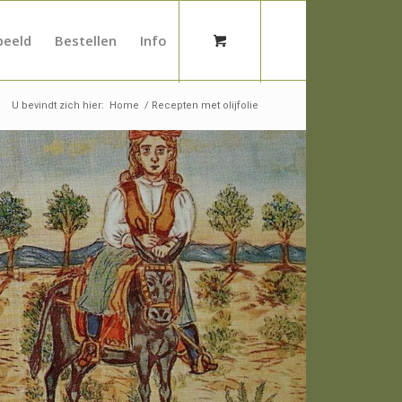
beeld
Bestellen
Info
U bevindt zich hier:
Home
/
Recepten met olijfolie