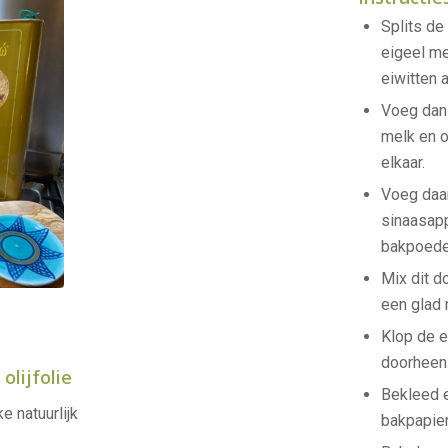
Splits de
eigeel me
eiwitten a
Voeg dan
melk en ol
elkaar.
Voeg daa
sinaasapp
bakpoeder
Mix dit d
een glad
Klop de e
doorheen
olijfolie
Bekleed 
 natuurlijk
bakpapier