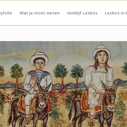
ijfolie
Wat je moet weten
Verblijf Lesbos
Lesbos in 