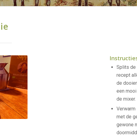
ie
Instructie
Splits de 
recept al
de dooier
een mooi
de mixer.
Verwarm 
met de g
gewone me
doormidd