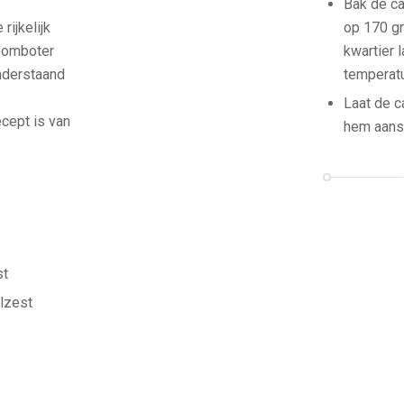
Bak de ca
op 170 g
rijkelijk
kwartier 
roomboter
temperatu
Onderstaand
Laat de c
cept is van
hem aansn
st
lzest