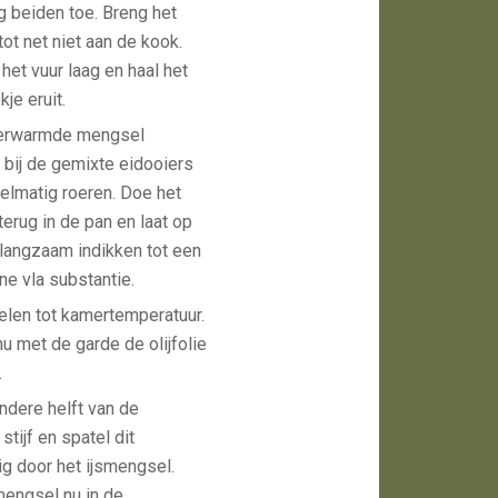
eg beiden toe. Breng het
ot net niet aan de kook.
 het vuur laag en haal het
kje eruit.
 verwarmde mengsel
bij de gemixte eidooiers
elmatig roeren. Doe het
erug in de pan en laat op
 langzaam indikken tot een
ne vla substantie.
elen tot kamertemperatuur.
u met de garde de olijfolie
.
ndere helft van de
stijf en spatel dit
ig door het ijsmengsel.
engsel nu in de